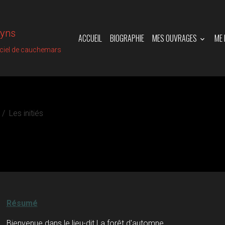
vyns
ACCUEIL
BIOGRAPHIE
MES OUVRAGES
ME
iciel de cauchemars
Les initiés
Résumé
Bienvenue dans le lieu-dit La forêt d'automne...