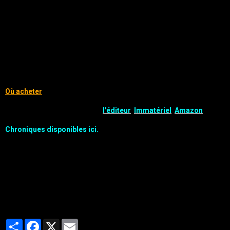
ISBN: 9782368923221
Publication : 30/07/2016
Illustration : Philippe Lemaire
Cycle : Les nouvelles aventures de Carnacki - 5
Où acheter
Disponible en numérique chez
l'éditeur
,
Immatériel
,
Amazon
Chroniques disponibles ici.
Partager
Facebook
X
Email