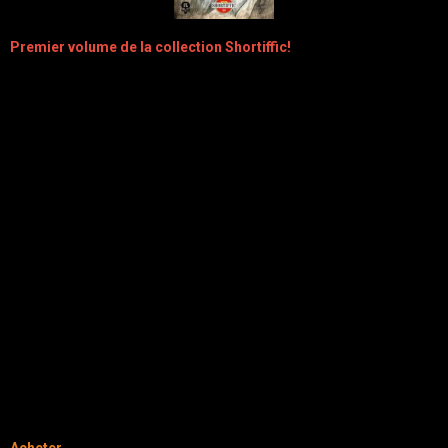
Premier volume de la collection Shortiffic!
Quelle est donc cette mystérieuse infection foudroyante qui s'étend
et que rien ne semble pouvoir arrêter ?
Comment survivre dans cette ville devenue une véritable zone de
guerre ?
Comment résister lorsque chaque être contaminé se transforme en
monstre avide de sang ?
Ces créatures innommables à la peau grisâtre qu'on nomme les
cendreux peuvent-elles être guéries ?
Lucie tentera de rester vivante dans cette civilisation sur le point de
s’écrouler, afin de faire éclater la vérité.
Version brochée (couverture souple aspect pulp)