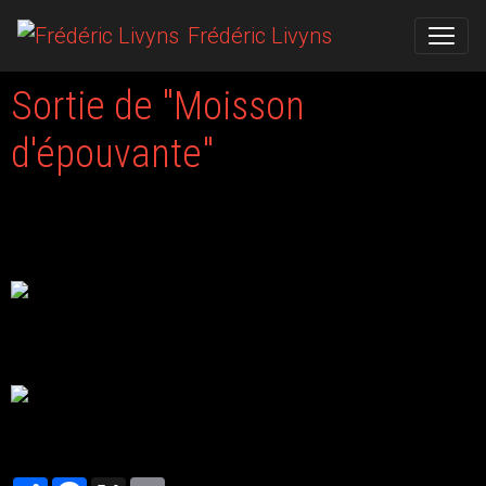
Frédéric Livyns
Sortie de "Moisson
d'épouvante"
Le 14/11/2014
L'anthologie "Moisson d'épouvante", rassemblant 20 textes horreur
- fantastique et publiée chez Dreampress est désormais disponible
Pour l'acheter, rendez-vous dans la section Bibliographie -
Anthologies!
Partager
Facebook
X
Email