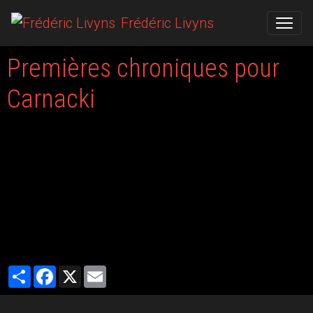
Frédéric Livyns
Premières chroniques pour
Carnacki
Le 21/09/2015
Les premières chroniques pour la chambre rouge, le premier
épisode des nouvelles aventures de Carnacki sont arrivées. Et elles
sont belles, ce qui fait plaisir!
Vous pouvez les trouver dans la rubrique "Ils en parlent"
Partager
Facebook
X
Email