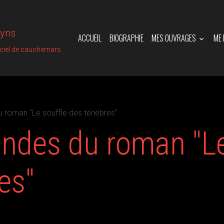
vyns
ACCUEIL
BIOGRAPHIE
MES OUVRAGES
ME
iciel de cauchemars
roman "Le souffle des ténèbres"
des du roman "Le
es"