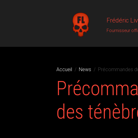
Frédéric Li
Fournisseur off
Accueil
News
Précommandes du 
Précomman
des ténèbr
Le 19/06/2021