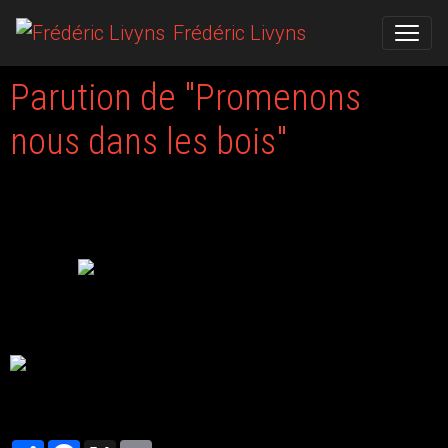
Frédéric Livyns
Parution de "Promenons
nous dans les bois"
Le 14/11/2014
L'anthologie "Promenons-nous dans les bois", rassemblant des
textes horreur - fantastique et publiée chez Otherlands est désormais
disponible
Pour l'acheter, rendez-vous dans la section Bibliographie -
Anthologies!
Partager
Facebook
X
Email