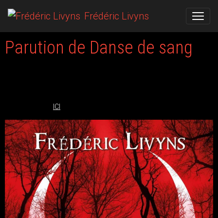
Frédéric Livyns
Parution de Danse de sang
Le 05/05/2021
Mon roman Danse de sang vient d'être réédité aux éditions Evidence.
Il est disponible
ICI