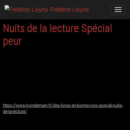
Frédéric Livyns
Nuits de la lecture Spécial
peur
Le 05/02/2023
J'ai eu l'honneur de parrainner l'émission radiophonique de la
station Lyon Demain pour cette édition spéciale "Peur" des nuits de la
lecture.
Pour écouter le podcast de l'émission dans son intégralité, rendez-
vous sur le lien suivant!
https://www.lyondemain.fr/des-livres-en-bonne-voix-special-nuits-
de-la-lecture/