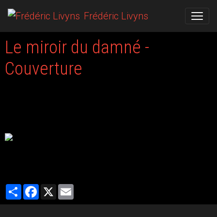
Frédéric Livyns
Le miroir du damné -
Couverture
Le 20/01/2017
Voici la couverture du "Miroir du damné" à paraître le 14 avril chez
Séma Editions. Elle est signée Christophe Huet :-)
Partager
Facebook
X
Email