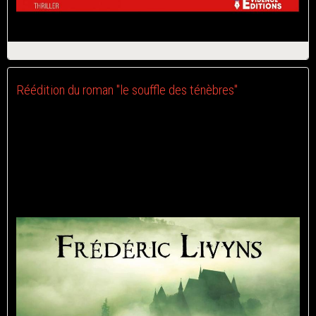
Réédition du roman "le souffle des ténèbres"
Le 10/03/2021
Suite à la fermeture des éditions Lune écarlate, Evidence édition
va bientôt rééditer mon roman fantastique "Le souffle des
ténèbres" :-)
Je vous laisse admirer la couverture :-)