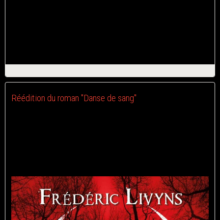
route vers des éditeurs.
Vous l'avez compris, c'est le début de la soumission et de
l'attente des réponses ;-)
Il s'agit d'un polar horrifique qui, je l'espère, vous plaira ;-)
Réédition du roman "Danse de sang"
Le 11/03/2021
Suite à la fermeture des éditions Lune écarlate, les éditions
Evidence vont rééditer le roman Danse de sang.
Il s'agit d'un thriller horrifique basé sur l'univers du vaudou.