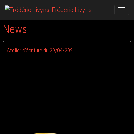
Frédéric Livyns
News
Atelier d'écriture du 29/04/2021
Le 05/05/2021
Ce 29/04/2021 j'ai eu la chance d'effectuer 3 ateliers d'écriture
dans 3 écoles des entités Nimy / Maisières (Mons).
De ces rencontres sont nées trois histoires imaginées par les
enfants.
Ce projet s'effectue pour le compte de l'ASBL "Cercle culture
Vieux Nimy" et se faisait en présence de Raphaël Loquet.