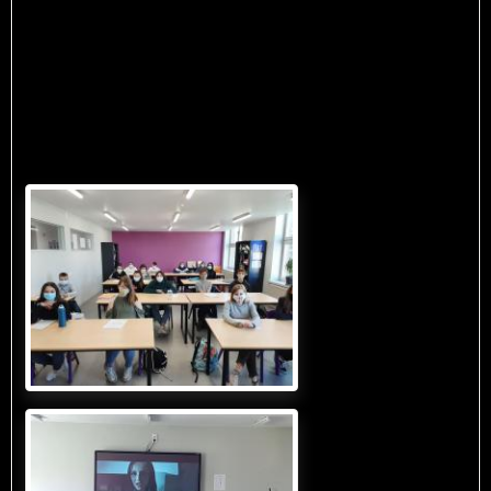
Le 29/04/2021
J'ai eu la chance de rencontrer 4 classes de secondaire de
l'institut CEME à Estaimpuis pour expliquer les métiers d'auteur
et d'éditeur.
Voici quelques photos de cette journée :-)