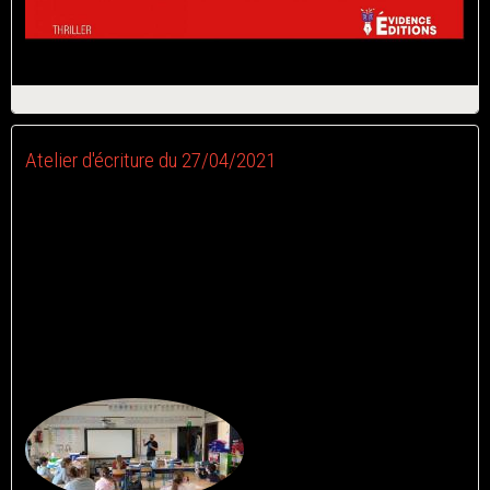
Atelier d'écriture du 27/04/2021
Le 05/05/2021
Ce mardi 27 avril, j'ai eu la chance de créer deux histoires avec
les élèves de P1B et P1C du Centre Educatif Mitterrand
d'Estaimpuis.
Deux récits d'horreur imaginés entièrement par eux!